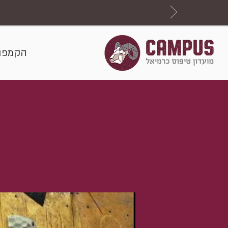
הקמפו