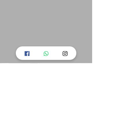
צרו איתנו קשר
רחוב החרמש 9 כרמיאל
04-6060536
karmielwall@gmail.com
שעות פעילות :
א' ........................... 16:00-23:00
ב'-ד' ........................... 16:00-22:00